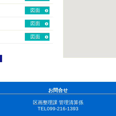
図面
図面
図面
お問合せ
区画整理課 管理清算係
TEL099-216-1393