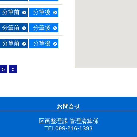
分筆前
分筆後
分筆前
分筆後
分筆前
分筆後
5
»
お問合せ
区画整理課 管理清算係
TEL099-216-1393